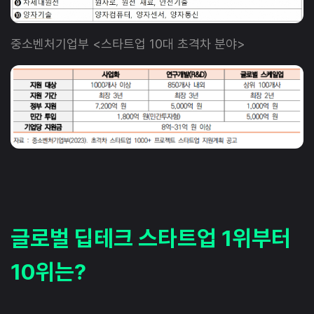
중소벤처기업부 <스타트업 10대 초격차 분야>
글로벌 딥테크 스타트업 1위부터
10위는?