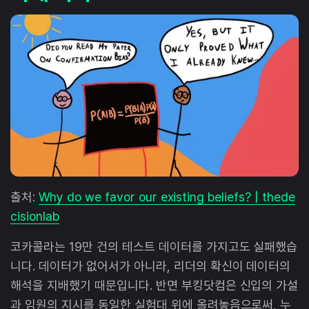
출처:
Why do we favor our existing beliefs? | thede
cisionlab
코카콜라는 19만 건의 테스트 데이터를 가지고도 실패했습
니다. 데이터가 없어서가 아니라, 리더의 확신이 데이터의
해석을 지배했기 때문입니다. 반면 부킹닷컴은 신입의 가설
과 임원의 지시를 동일한 실험대 위에 올려놓음으로써, 누