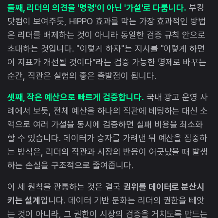
둘째, 리더의 의견을 '명령'이 아닌 '가설'로 다룹니다.
부킹
닷컴이 보여주듯, HiPPO 효과를 막는 가장 효과적인 방법
은 리더를 배제하는 것이 아니라 동일한 검증 규칙 안으로
초대하는 것입니다. "이렇게 하자"는 지시를 "이렇게 하면
이 지표가 개선될 것이다"라는 검증 가능한 명제로 바꾸는
순간, 직관은 실험의 좋은 출발점이 됩니다.
셋째, 작은 예산으로 빠르게 검증합니다.
국내 광고 운영 사
례에서 보듯, 전체 예산을 하나의 직관에 베팅하는 대신 소
액으로 여러 가설을 동시에 검증하면 실패 비용을 최소화
할 수 있습니다. 데이터가 승자를 가려낸 뒤 예산을 집중하
는 방식은, 리더의 직관과 시장의 반응이 어긋났을 때 발생
하는 손실을 구조적으로 줄여줍니다.
이 세 원칙을 관통하는 것은 결국
권위를 데이터로 분산시
키는 설계
입니다. 데이터 기반 문화는 리더의 권한을 빼앗
는 것이 아니라, 그 권한이 시장의 검증을 거치도록 만드는