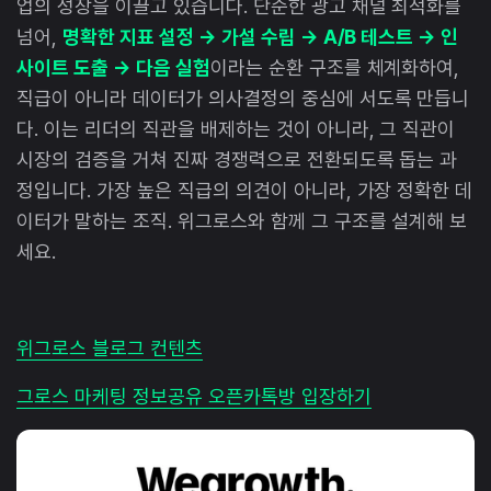
업의 성장을 이끌고 있습니다. 단순한 광고 채널 최적화를
넘어,
명확한 지표 설정 → 가설 수립 → A/B 테스트 → 인
사이트 도출 → 다음 실험
이라는 순환 구조를 체계화하여,
직급이 아니라 데이터가 의사결정의 중심에 서도록 만듭니
다. 이는 리더의 직관을 배제하는 것이 아니라, 그 직관이
시장의 검증을 거쳐 진짜 경쟁력으로 전환되도록 돕는 과
정입니다. 가장 높은 직급의 의견이 아니라, 가장 정확한 데
이터가 말하는 조직. 위그로스와 함께 그 구조를 설계해 보
세요.
위그로스 블로그 컨텐츠
그로스 마케팅 정보공유 오픈카톡방 입장하기