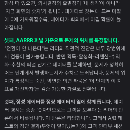
항상 떠 있으면, 의사결정의 출발점이 '내 생각'이 아니라
'지금 화면의 숫자'가 됩니다. 데이터를 찾는 데 드는 마찰
이 0에 가까워질수록, 데이터가 회의에서 이길 확률이 높
아집니다.
셋째, AARRR 퍼널 기준으로 문제의 위치를 특정합니다.
"전환이 안 나온다"는 리더의 직관적 진단은 너무 광범위해
서 검증이 불가능합니다. 반면 획득-활성화-리텐션-수익
화-추천의 퍼널 단계로 데이터를 분해하면, 문제가 정확히
어느 단계에서 발생하는지가 수치로 드러납니다. 문제의 위
치가 특정되는 순간, 막연한 의견 싸움은 '이 단계의 이 지
표를 개선하자'는 검증 가능한 가설로 전환됩니다.
넷째, 정성 데이터를 정량 데이터의 옆에 함께 둡니다.
데이
터 경시는 종종 '숫자만으로는 고객을 모른다'는 리더의 반
론에서 비롯됩니다. 이 반론은 타당합니다. 그래서 A/B 테
스트의 정량 결과(무엇이 일어났는가)와 고객 인터뷰·세션