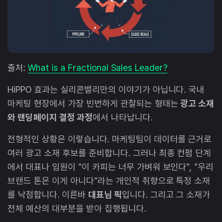
출처:
What is a Fractional Sales Leader?
HiPPO 효과는 실리콘밸리만의 이야기가 아닙니다. 국내
마케팅 현장에서 가장 빈번하게 관찰되는 형태는
광고 소재
와 랜딩페이지 결정 과정
에서 나타납니다.
전형적인 상황은 이렇습니다. 마케팅팀이 데이터를 근거로
여러 광고 소재 후보를 준비합니다. 그러나 최종 컨펌 단계
에서 대표나 임원이 "이 카피는 너무 가벼워 보인다", "우리
브랜드 톤은 이게 아니다"라는 개인적 취향으로 특정 소재
를 낙점합니다. 이른바
대표님 픽
입니다. 그리고 그 소재가
전체 예산의 대부분을 받아 집행됩니다.