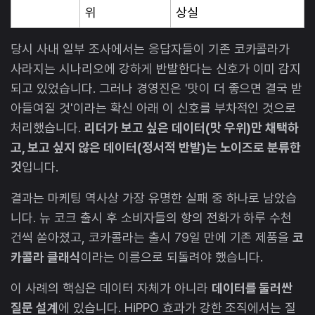
위
상실
당시 사내 일부 조사에서는 응답자들이 기존 코카콜라가
사라지는 시나리오에 강하게 반발한다는 신호가 이미 감지
되고 있었습니다. 그러나 경영진은 '맛이 더 좋으면 결국 받
아들여질 것'이라는 확신 아래 이 신호를 부차적인 것으로
처리했습니다.
리더가 보고 싶은 데이터(맛 우위)만 채택하
고, 보고 싶지 않은 데이터(정서적 반발)는 노이즈로 분류한
것
입니다.
결과는 마케팅 역사상 가장 유명한 실패 중 하나로 남았습
니다. 뉴 코크 출시 후 소비자들의 항의 전화가 하루 수천
건씩 쏟아졌고, 코카콜라는 출시 79일 만에 기존 제품을
코
카콜라 클래식
이라는 이름으로 되돌려야 했습니다.
이 사례의 핵심은 데이터 자체가 아니라
데이터를 둘러싼
질문 설계
에 있습니다. HiPPO 효과가 강한 조직에서는 질