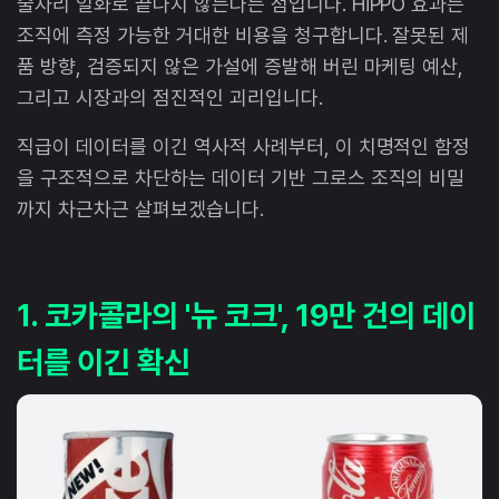
술자리 일화로 끝나지 않는다는 점입니다. HiPPO 효과는
조직에 측정 가능한 거대한 비용을 청구합니다. 잘못된 제
품 방향, 검증되지 않은 가설에 증발해 버린 마케팅 예산,
그리고 시장과의 점진적인 괴리입니다.
직급이 데이터를 이긴 역사적 사례부터, 이 치명적인 함정
을 구조적으로 차단하는 데이터 기반 그로스 조직의 비밀
까지 차근차근 살펴보겠습니다.
1. 코카콜라의 '뉴 코크', 19만 건의 데이
터를 이긴 확신