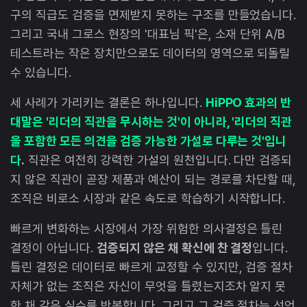
구의 직급도 검증을 면제받지 못하는 구조를 만들었습니다.
그리고 국내 그로스 현장의 '대표님 픽'은, 소재 단위 A/B
테스트라는 작은 장치만으로도 데이터의 영역으로 되돌릴
수 있습니다.
세 사례가 가리키는 결론은 하나입니다.
HiPPO 효과의 반
대말은 '리더의 직관을 무시하는 것'이 아니라, '리더의 직관
을 포함한 모든 의견을 검증 가능한 가설로 다루는 것'입니
다
.
직관은 여전히 강력한 가설의 원천입니다. 다만 검증되
지 않은 직관이 곧장 제품과 예산이 되는 경로를 차단할 때,
조직은 비로소 시장과 같은 속도로 학습하기 시작합니다.
빠르게 변화하는 시장에서 가장 위험한 의사결정은 틀린
결정이 아닙니다.
검증되지 않은 채 확신에 찬 결정
입니다.
틀린 결정은 데이터로 빠르게 교정할 수 있지만, 검증 절차
자체가 없는 조직은 자신이 무엇을 틀렸는지조차 알지 못
한 채 같은 실수를 반복합니다. 그리고 그 검증 절차는 선언