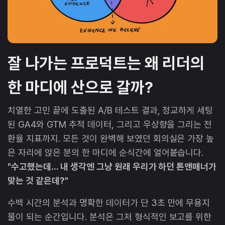
잘 나가는 프로덕트는 왜 리더의
한 마디에 산으로 갈까?
치열한 고민 끝에 도출된 A/B 테스트 결과, 정교하게 세팅
된 GA4와 GTM 추적 데이터, 그리고 우상향을 그리는 전
환율 지표까지. 모든 것이 완벽해 보였던 회의실은 가장 높
은 자리에 앉은 분의 한 마디에 순식간에 얼어붙습니다.
"수고했는데... 내 생각엔 그냥 원래 우리가 하던 톤앤매너가
맞는 것 같은데?"
수백 시간의 분석과 명확한 데이터가 단 3초 만에 무용지
물이 되는 순간입니다. 분석은 그저 형식적인 보고를 위한