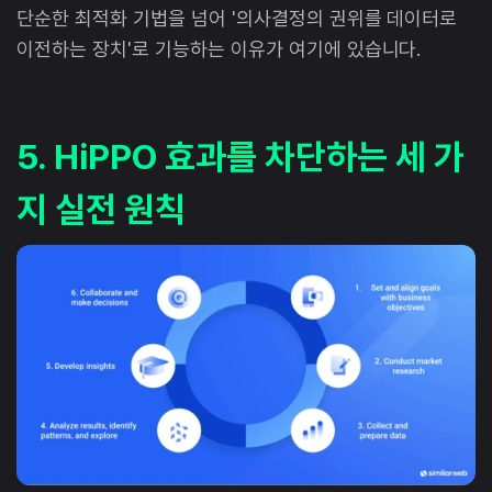
단순한 최적화 기법을 넘어 '의사결정의 권위를 데이터로
이전하는 장치'로 기능하는 이유가 여기에 있습니다.
5. HiPPO 효과를 차단하는 세 가
지 실전 원칙