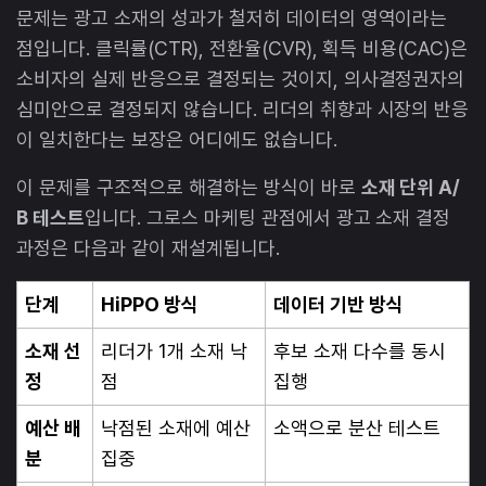
문제는 광고 소재의 성과가 철저히 데이터의 영역이라는
점입니다. 클릭률(CTR), 전환율(CVR), 획득 비용(CAC)은
소비자의 실제 반응으로 결정되는 것이지, 의사결정권자의
심미안으로 결정되지 않습니다. 리더의 취향과 시장의 반응
이 일치한다는 보장은 어디에도 없습니다.
이 문제를 구조적으로 해결하는 방식이 바로
소재 단위 A/
B 테스트
입니다. 그로스 마케팅 관점에서 광고 소재 결정
과정은 다음과 같이 재설계됩니다.
단계
HiPPO 방식
데이터 기반 방식
소재 선
리더가 1개 소재 낙
후보 소재 다수를 동시
정
점
집행
예산 배
낙점된 소재에 예산
소액으로 분산 테스트
분
집중