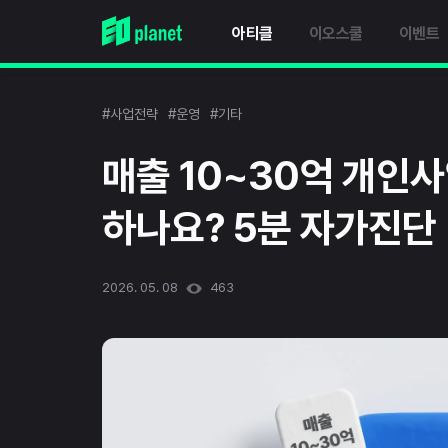
아티클
이오스쿨
이벤트
#사업전략
#운영
#기타
매출 10~30억 개인
하나요? 5분 자가진단
2026. 05. 08
463