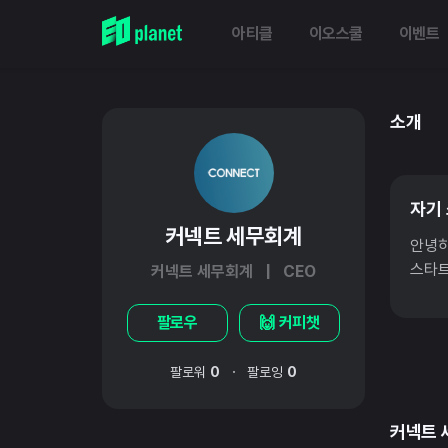
아티클
이오스쿨
이벤트
소개
자기
커넥트 세무회계
안녕하
스타트
커넥트 세무회계 | CEO
팔로우
🙌 커피챗
·
팔로워
0
팔로잉
0
커넥트 