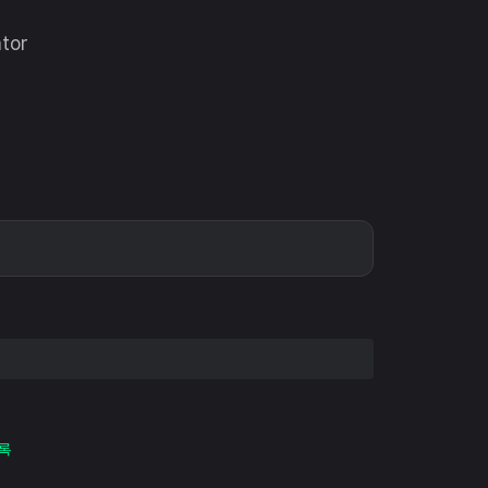
tor
록