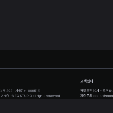
고객센터
 : 제 2021-서울강남-00951호
평일 오전 10시 ~ 오후 6
층 | © EO STUDIO all rights reserved
제휴 문의
: eo-kr@eoe