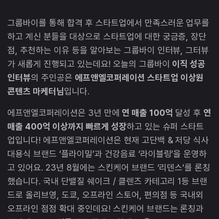
그룹바이를 통해 합격 후 스타트업에서 만족스러운 업무를
하고 계신 분들을 대상으로 스타트업에 대한 궁금증, 장단
점, 추천하는 이유 등을 알아보는 그룹바이 인터뷰, 그터뷰
가 새롭게 진행되고 있는데요! 오늘의 그룹바이
이직 성공
인터뷰
의 주인공은
에프앤엘코퍼레이션 스타트업 이상원
콘텐츠 마케터님
입니다.
에프앤엘코퍼레이션은 3년 만에
연 매출 100억
달성 후
연
매출 400억 이상까지 빠르게 성장
하고 있는 슈퍼 스타트
업입니다! 에프앤엘코퍼레이션은 현재 고단백 & 저당 식사
대용식 브랜드 ‘플라이밀’과 건강음료 ‘라이블링’을 운영하
고 있어요. 23년 8월에는 스킨케어 브랜드 ‘리덴스’를 론칭
했습니다. 국내 단밸질 쉐이크 / 클렌즈 카테고리 1등 브랜
드로 올리브영, 도쿄, 오프라인 스토어, 편의점 등 국내외
오프라인 점점 확대 중인데요! 스킨케어 브랜드는 론칭과