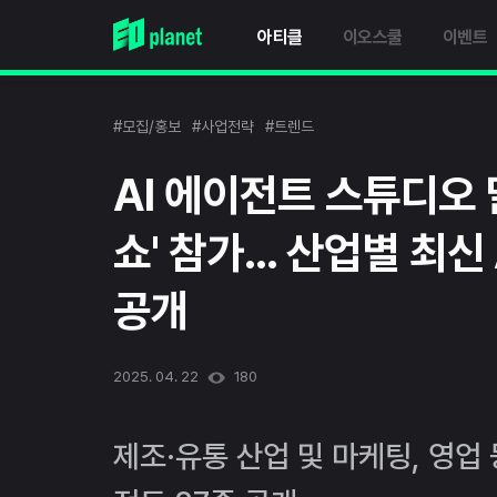
아티클
이오스쿨
이벤트
#모집/홍보
#사업전략
#트렌드
AI 에이전트 스튜디오 달파
쇼' 참가... 산업별 최신
공개
2025. 04. 22
180
제조·유통 산업 및 마케팅, 영업 