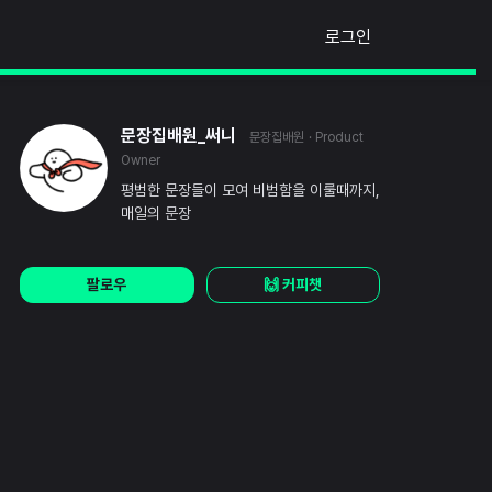
로그인
문장집배원_써니
문장집배원
· Product
Owner
평범한 문장들이 모여 비범함을 이룰때까지,
매일의 문장
팔로우
🙌 커피챗