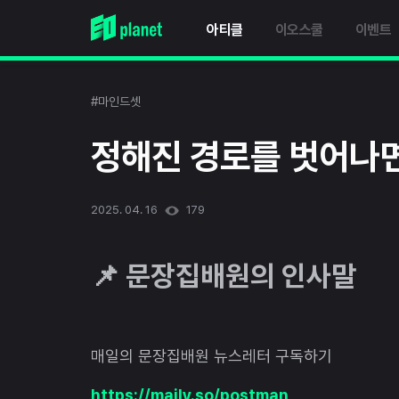
아티클
이오스쿨
이벤트
#마인드셋
정해진 경로를 벗어나면
2025. 04. 16
179
📌 문장집배원의 인사말
매일의 문장집배원 뉴스레터 구독하기
https://maily.so/postman