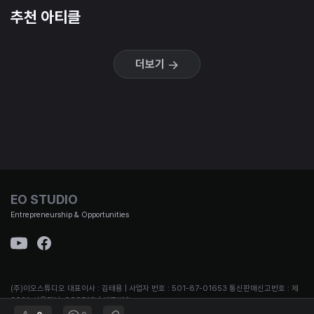
추천 아티클
더보기
EO STUDIO
Entrepreneurship & Opportunities
(주)이오스튜디오 대표이사 : 김태용 | 사업자 번호 : 501-87-01653 통신판매신고번호 : 제
2021-서울강남-00951호 | 대표번호 :
02-3442-692 | 주소 : 서울시 강남구 논현로167길 12, B1