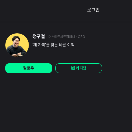
로그인
정구철
머스타드씨드컴퍼니
· CEO
'제 자리'를 찾는 바른 이직
팔로우
🙌 커피챗