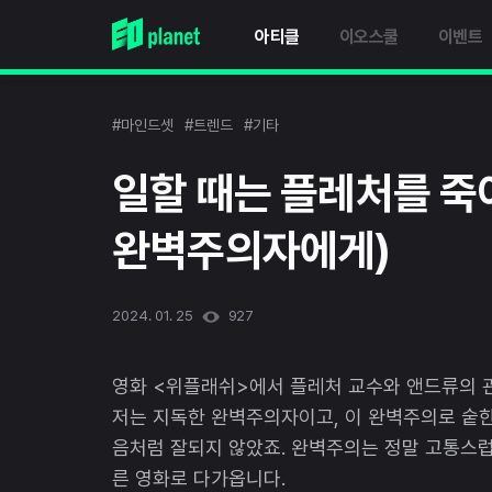
아티클
이오스쿨
이벤트
#마인드셋
#트렌드
#기타
일할 때는 플레처를 죽
완벽주의자에게)
2024. 01. 25
927
영화 <위플래쉬>에서 플레처 교수와 앤드류의 
저는 지독한 완벽주의자이고, 이 완벽주의로 숱한
음처럼 잘되지 않았죠. 완벽주의는 정말 고통스
른 영화로 다가옵니다.