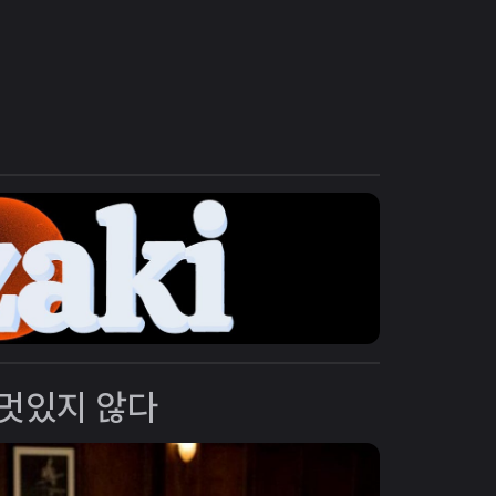
’
 멋있지 않다