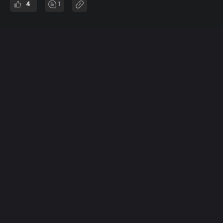
4
1
EO STUDIO
Entrepreneurship & Opportunities