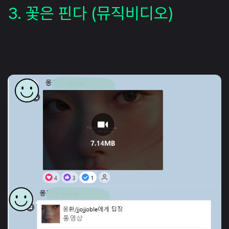
3. 꽃은 핀다 (뮤직비디오)