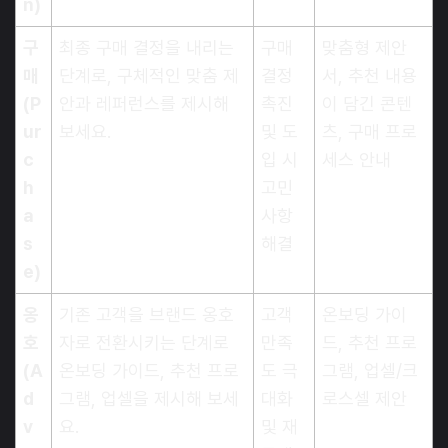
n)
구
최종 구매 결정을 내리는
구매
맞춤형 제안
매
단계로, 구체적인 맞춤 제
결정
서, 추천 내용
(P
안과 레퍼런스를 제시해
촉진
이 담긴 콘텐
ur
보세요.
및 도
츠, 구매 프로
c
입 시
세스 안내
h
고민
a
사항
s
해결
e)
옹
기존 고객을 브랜드 옹호
고객
온보딩 가이
호
자로 전환시키는 단계로
만족
드, 추천 프로
(A
온보딩 가이드, 추천 프로
도 극
그램, 업셀/크
d
그램, 업셀을 제시해 보세
대화
로스셀 제안
v
요.
및 재