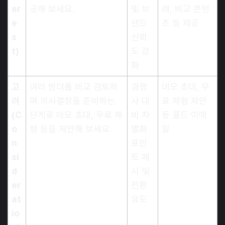
er
공해 보세요.
및 브
례, 비교 콘텐
e
랜드
츠 등 제공
s
신뢰
t)
도 강
화
고
여러 벤더를 비교 검토하
경쟁
데모 초대, 무
려
며 의사결정을 준비하는
사 대
료 체험 제안
(C
단계로 데모 초대, 무료 체
비 차
등 콜드 이메
o
험 등을 제안해 보세요.
별화
일
n
포인
si
트 제
d
시 및
er
전환
at
유도
io