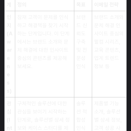
계
정의
목표
이메일 전략
인
잠재 고객이 문제를 인식
브랜
브랜드 소개와
지
하고 해결책을 찾기 시작
드 신
문제 해결 인
(A
하는 단계입니다. 이 단계
뢰도
사이트 중심의
w
에서는 브랜드 소개와 문
구축
웰컴 시리즈,
ar
제 해결에 대한 인사이트
및 전
교육 콘텐츠,
e
중심의 콘텐츠를 제공해
문성
업계 트렌드
n
보세요.
인식
정보 등
e
s
s)
관
구체적인 솔루션에 대한
솔루
제품별 기능
심
관심을 보이기 시작하는
션 적
소개, 솔루션
(I
단계로, 솔루션별 상세 정
합성
별 상세 정보,
nt
보와 케이스 스터디를 제
인식
고객 성공 사