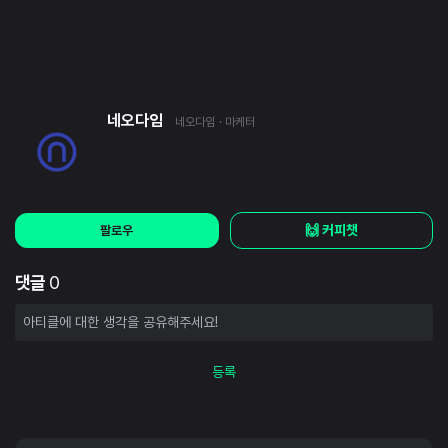
네오다임
네오다임
· 마케터
🙌 커피챗
팔로우
댓글
0
등록