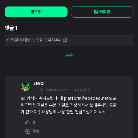
🙌 커피챗
팔로우
댓글
1
등록
김중철
EO | Product Owner
4년 이상 전
오! 범석님 축하드립니다!! platform@eoeoeo.net으로
피드백 받고싶은 부분 메일로 작성하셔서 보내주시면 좋을
거 같아요 :) 태용님께 내용 한번 전달드릴게요 ㅎㅎ
0
답글