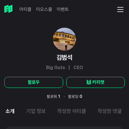
아티클
이오스쿨
이벤트
김범석
Big Guts | CEO
팔로우
🙌 커피챗
·
팔로워
1
팔로잉
0
소개
기업 정보
작성한 아티클
작성한 댓글