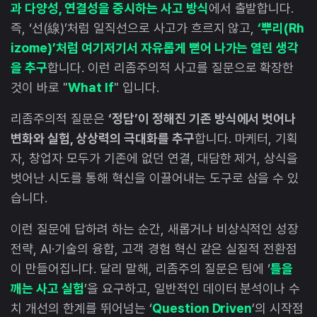
과 다양성, 연결성을 중시하는 사고 방식
에서 출발합니다.
즉, ‘선(線)’처럼 일직선으로 사고가 흐르지 않고,
‘뿌리(Rh
izome)’처럼 여기저기서 자유롭게 뻗어 나가는 열린 생각
을 추구
합니다. 이런 리좀주의적 사고를 질문으로 확장한
것이 바로 "
What If
" 입니다.
리좀주의적 질문은
‘정답’이 정해진 기존 방식에서 벗어나
변화와 실험, 상상력의 극대화를 추구
합니다. 마케터, 기획
자, 창업자 모두가 기존에 없던 연결, 대담한 제거, 상식을
벗어난 시도를 통해 혁신을 이끌어내는 도구로 삼을 수 있
습니다.
이런 질문에 답하려 하는 순간, 새롭거나 비상식적인 성장
전략, AI·기술의 융합, 고객 경험 혁신 같은 실질적 전환점
이 만들어집니다. 달리 말해, 리좀주의 질문은 팀에 ‘
틀을
깨는 사고 실험
’을 요구하고, 일반적인 데이터 분석이나 수
치 개선의 한계를 뛰어넘는 ‘
Question Driven
’의 시작점