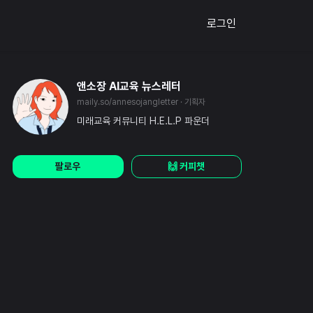
로그인
앤소장 AI교육 뉴스레터
maily.so/annesojangletter
· 기획자
미래교육 커뮤니티 H.E.L.P 파운더
팔로우
🙌 커피챗