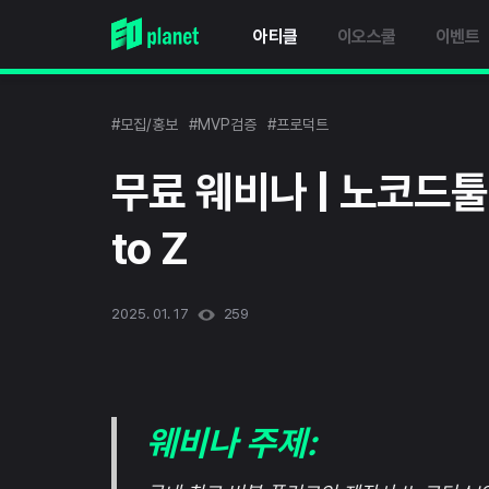
아티클
이오스쿨
이벤트
#모집/홍보
#MVP검증
#프로덕트
무료 웨비나 | 노코드툴
to Z
2025. 01. 17
259
웨비나 주제: