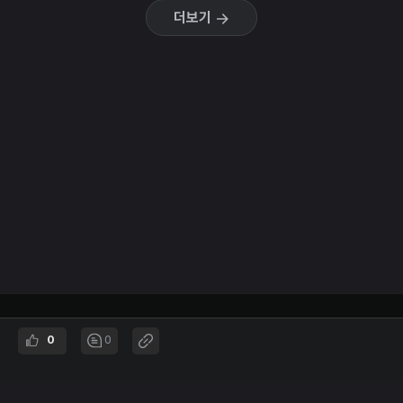
더보기
EO STUDIO
0
0
Entrepreneurship & Opportunities