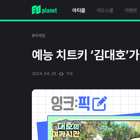
아티클
이오스쿨
이벤트
#마케팅
예능 치트키 ‘김대호’
2024. 04. 25
174