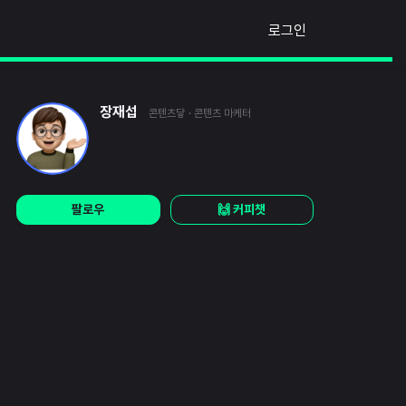
로그인
장재섭
콘텐츠닿
· 콘텐츠 마케터
팔로우
🙌 커피챗