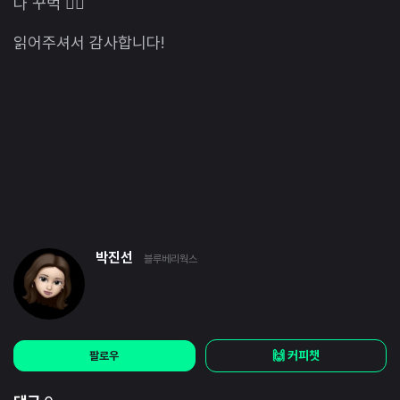
다 꾸벅 🙇‍♀️
읽어주셔서 감사합니다!
박진선
블루베리웍스
🙌 커피챗
팔로우