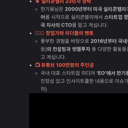
🌵
실리콘밸리 23년차 경력
한기용님은
2000년부터 미국 실리콘밸리
어
를 시작으로 실리콘밸리에서
스타트업 창업
국 지사의 CTO
를 맡고 계십니다.
💁🏻‍♂️
창업가와 리더들의 멘토
풍부한 경험을 바탕으로
2016년부터 국
등)
의 컨설팅과 엔젤투자
등 다양한 활동들
고 계십니다.
📺 유튜브 100만뷰의 주인공
국내 대표 스타트업 미디어
‘EO’에서 한
진정성 있고 인사이트풀한 내용으로 이슈가 
작)