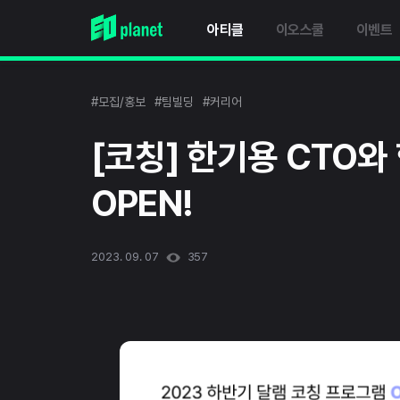
아티클
이오스쿨
이벤트
#모집/홍보
#팀빌딩
#커리어
[코칭] 한기용 CTO와
OPEN!
2023. 09. 07
357