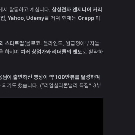
에서 활동하고 계십니다.
삼성전자 엔지니어 커리
, Yahoo, Udemy
를 거쳐 현재는
Grepp 미
내외 스타트업
(몰로코, 블라인드, 월급쟁이부자들
을 하시며
여러
창업가와 리더들의 멘토
로 활약하
기용님이 출연하신 영상이 약 100만뷰를 달성하며
되기도 했습니다. (”리얼실리콘밸리 특집” 3부