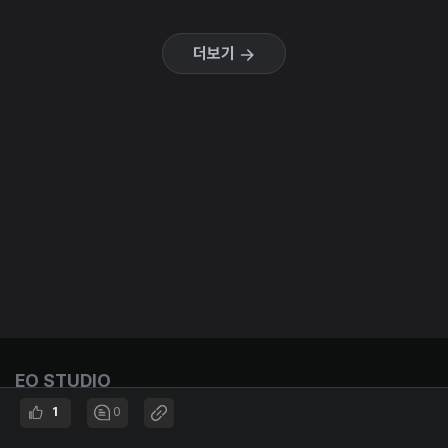
더보기
EO STUDIO
Entrepreneurship & Opportunities
1
0