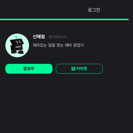
로그인
신혜림
캥거루미디어
재미있는 일을 찾는 예비 창업가
팔로우
🙌 커피챗