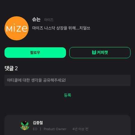
슈는
마이즈
마이즈 나스닥 상장을 위해...치얼쓰
🙌 커피챗
팔로우
댓글
2
등록
김중철
EO | Product Owner
4년 이상 전