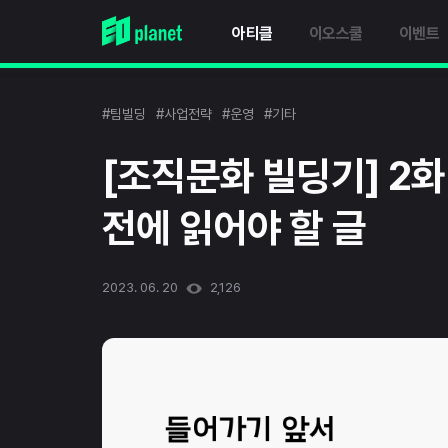
아티클
이오스쿨
이벤트
#팀빌딩
#사업전략
#운영
#기타
[조직문화 빌딩기] 2화
전에 읽어야 할 글
2023. 06. 20
2,126