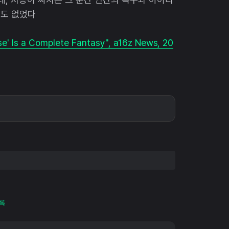
번도 없었다
se' Is a Complete Fantasy", a16z News, 20
록