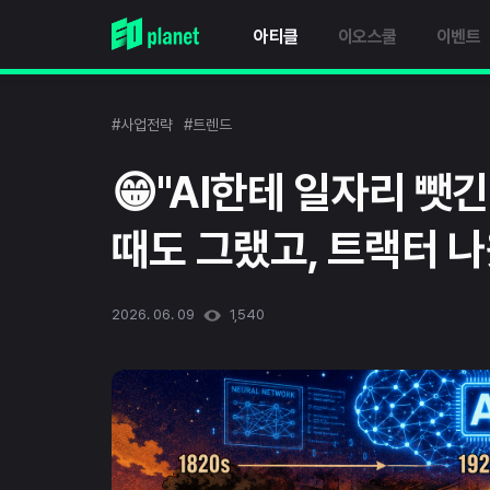
아티클
이오스쿨
이벤트
#사업전략
#트렌드
😁"AI한테 일자리 뺏
때도 그랬고, 트랙터 
2026. 06. 09
1,540