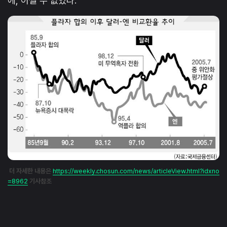
에, 어쩔 수 없었다.
더 자세한 내용은
https://weekly.chosun.com/news/articleView.html?idxno
=8962
기사참조