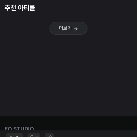
추천 아티클
더보기
EO STUDIO
Entrepreneurship & Opportunities