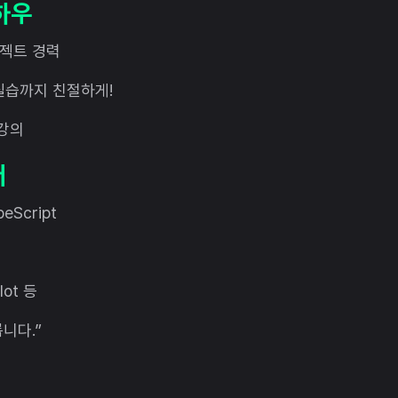
노하우
프로젝트 경력
터 실습까지 친절하게!
 강의
버
peScript
lot 등
니다.”