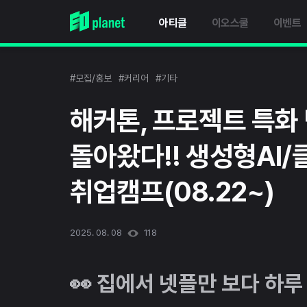
아티클
이오스쿨
이벤트
#모집/홍보
#커리어
#기타
해커톤, 프로젝트 특화
돌아왔다!! 생성형AI
취업캠프(08.22~)
2025. 08. 08
118
👀 집에서 넷플만 보다 하루 