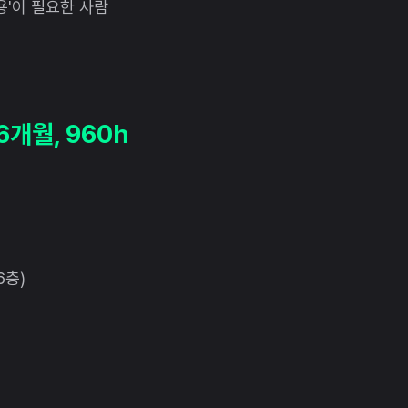
용'이 필요한 사람
/ 6개월, 960h
6층)