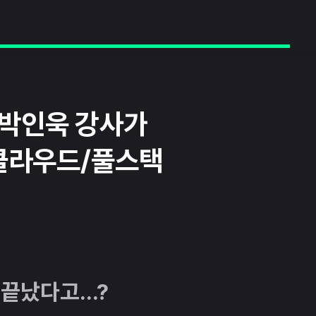
 박인욱 강사가
/클라우드/풀스택
끝났다고...?