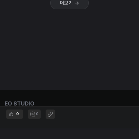
더보기
EO STUDIO
Entrepreneurship & Opportunities
0
0