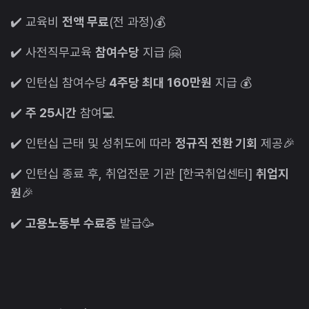
✔️ 교육비
전액 무료
(전 과정)💰
✔️ 사전직무교육
참여수당
지급 🤗
✔️ 인턴십 참여수당
4주당 최대 160만원
지급 💰
✔️
주 25시간
참여💻
✔️ 인턴십 근태 및 성취도에 따라
정규직 전환 기회
제공🎉
✔️ 인턴십 종료 후, 취업전문 기관 [한국취업센터]
취업지
원
🎉
✔️
고용노동부 수료증
발급🥳