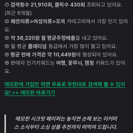
①
검색횟수 21,910회, 클릭수 430회
조회되고 있어요.
(최근 6개월)
②
패션의류>여성의류>조끼
카테고리에서 가장 인기 있어
요.
③
약 38,220원 월 평균추정매출
을 내고 있어요.
④ 월 평균
플래티넘
등급에서 가장 많이 팔고 있어요.
⑤
평균 판매 가격은 약 10,449원
에 형성되어 있어요.
⑥ 판매자 인기키워드는
여행, 꽃무늬, 캠핑
키워드가 있어
요.
매모판에 가입만 하면 무료로 무한대로 검색해 볼 수 있어
요! >> 매모판 바로가기
매모판 시크릿 페이퍼는 놓치면 손해 보는 이커머
스 소식부터 소싱 상품 추천까지 떠먹여 드립니다.