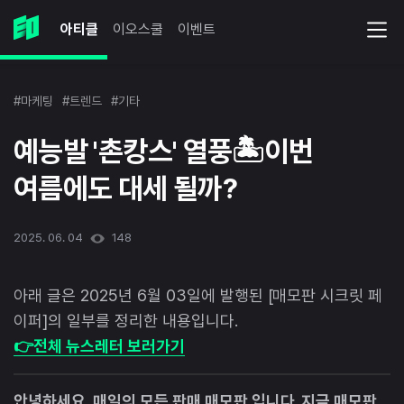
아티클
이오스쿨
이벤트
#마케팅
#트렌드
#기타
예능발 '촌캉스' 열풍🏝️이번
여름에도 대세 될까?
2025. 06. 04
148
아래 글은 2025년 6월 03일에 발행된 [매모판 시크릿 페
이퍼]의 일부를 정리한 내용입니다.
👉전체 뉴스레터 보러가기
안녕하세요, 매일의 모든 판매 매모판 입니다. 지금 매모판