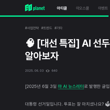
아티클
이오스쿨
이벤트
#사업전략
#트렌드
#기타
🧠 [대선 특집] AI 
알아보자
2025. 06. 03
640
[2025년 6월 3일
먀 AI 뉴스레터
로 발행한 글입
대통령 선거일입니다. 투표는 잘 마치셨나요? 🗳