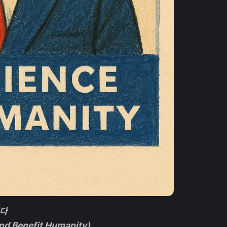
니다
and Benefit Humanity)