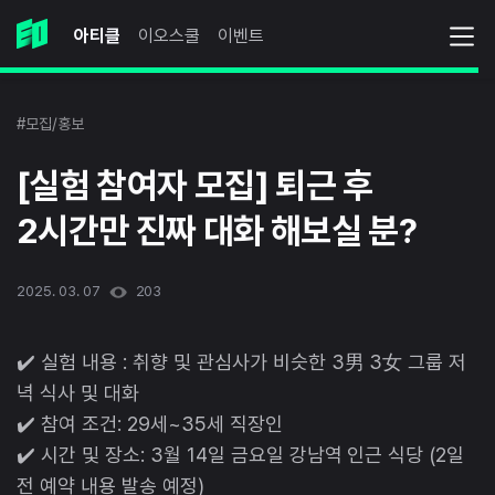
아티클
이오스쿨
이벤트
#모집/홍보
[실험 참여자 모집] 퇴근 후
2시간만 진짜 대화 해보실 분?
2025. 03. 07
203
✔️ 실험 내용 : 취향 및 관심사가 비슷한 3男 3女 그룹 저
녁 식사 및 대화
✔️ 참여 조건: 29세~35세 직장인
✔️ 시간 및 장소: 3월 14일 금요일 강남역 인근 식당 (2일
전 예약 내용 발송 예정)