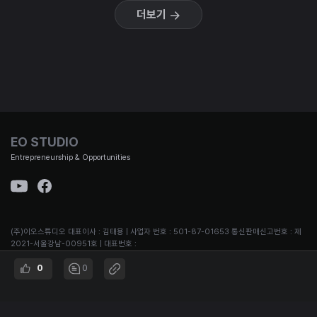
더보기
EO STUDIO
Entrepreneurship & Opportunities
(주)이오스튜디오 대표이사 : 김태용 | 사업자 번호 : 501-87-01653 통신판매신고번호 : 제
2021-서울강남-00951호 | 대표번호 :
02-3442-692 | 주소 : 서울시 강남구 논현로167길 12, B1
0
0
© EO STUDIO all rights reserved