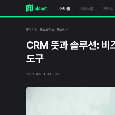
아티클
이오스쿨
이벤트
#마케팅
#프로덕트
#트렌드
CRM 뜻과 솔루션: 
도구
2025. 02. 01
130