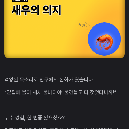
격앙된 목소리로 친구에게 전화가 왔습니다.
“밑집에 물이 새서 물바다야! 물건들도 다 젖었다니까!”
누수 경험, 한 번쯤 있으셨죠?