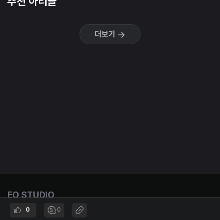
추천 아티클
더보기
EO STUDIO
Entrepreneurship & Opportunities
0
0