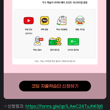
☞신청링크:
https://forms.gle/qs1LAwC24TuJhK9j6