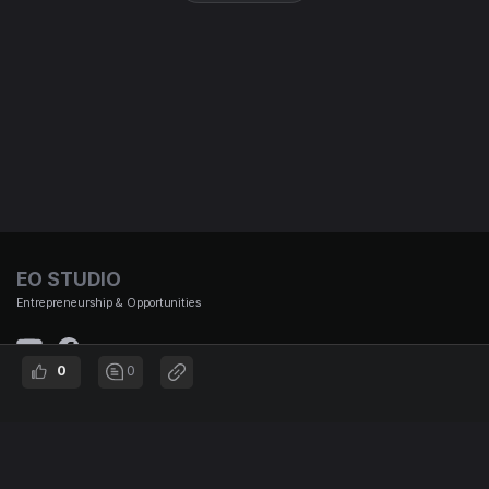
EO STUDIO
Entrepreneurship & Opportunities
0
0
(주)이오스튜디오 대표이사 : 김태용 | 사업자 번호 : 501-87-01653 통신판매신고번호 : 제
2021-서울강남-00951호 | 대표번호 :
02-3442-692 | 주소 : 서울시 강남구 논현로167길 12, B1