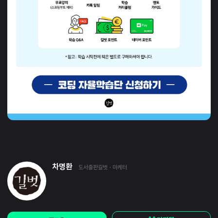
차명환
도서출판길벗
· 마케터