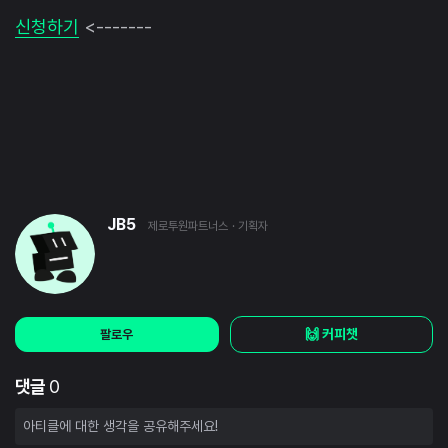
신청하기
<-------
JB5
제로투원파트너스
· 기획자
🙌 커피챗
팔로우
댓글
0