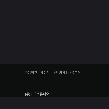
이용약관
개인정보처리방침
채용문의
(주)이오스튜디오
대표이사 : 김태용 | 사업자 번호 : 501-87-01653 | 통신판매신고번호
대표번호 : 02-3442-6929 | 주소 : 서울시 강남구 압구정로 28길 9-2 4