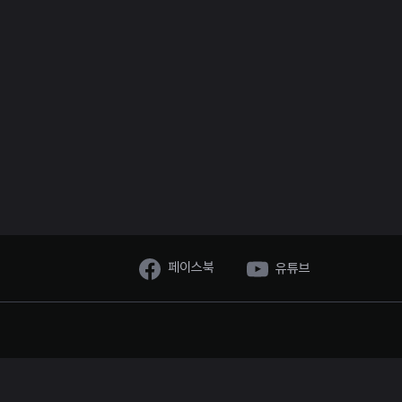
페이스북
유튜브
시, 채널톡 운영
oeo.net