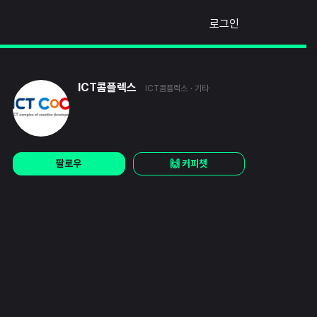
로그인
ICT콤플렉스
ICT콤플렉스
· 기타
팔로우
🙌 커피챗