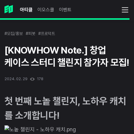
아티클
이오스쿨
이벤트
#모집/홍보
#피봇
#프로덕트
[KNOWHOW Note.] 창업
케이스 스터디 챌린지 참가자 모집!
2024. 02. 29
178
첫 번째 노놑 챌린지, 노하우 캐치
를 소개합니다!