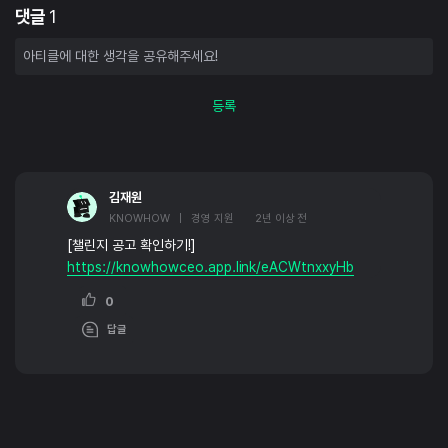
댓글
1
등록
김재원
KNOWHOW | 경영 지원
2년 이상 전
[챌린지 공고 확인하기!]
https://knowhowceo.app.link/eACWtnxxyHb
0
답글