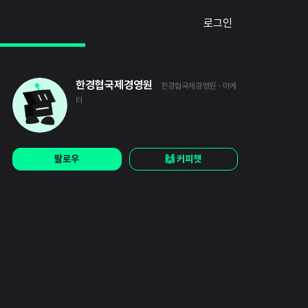
로그인
한경협국제경영원
한경협국제경영원
· 마케
터
팔로우
🙌 커피챗