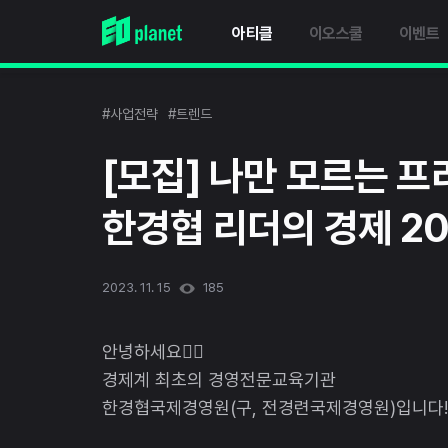
아티클
이오스쿨
이벤트
#사업전략
#트렌드
[모집] 나만 모르는 프
한경협 리더의 경제 20
2023. 11. 15
185
안녕하세요🙆‍♂️
경제계 최초의 경영전문교육기관
한경협국제경영원(구, 전경련국제경영원)입니다!