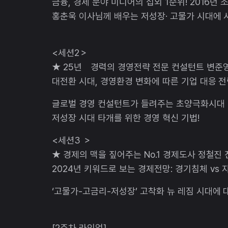
금융, 경제 분야 미디어의 섭외 1순위! 2016년
홍춘욱 이사님께 배우는 저성장· 고물가 시대에 시
<세션2＞
★ 25년 경력의 경영전략 전문 컨설턴트 변준영
대전환 시대, 경영환경 변화에 따른 기업 대응 
글로벌 경영 컨설턴트가 들려주는 초양극화시대 
저성장 시대 타개를 위한 경영 혁신 기법!
<세션3 ＞
★ 경제의 맥을 짚어주는 No.1 경제도사 정철진
2024년 키워드로 보는 경제전망: 경기침체 vs
‘고물가-고금리-저성장’ 고착화 뉴 레짐 시대에
[2주차 라인업]