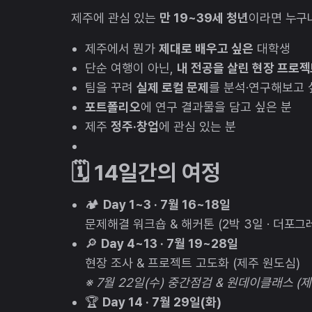
제주에 관심 있는
만 19~39세 청년
이라면 누구나
제주에서 뭔가
제대로 배우고 싶은
대학생
단순 여행이 아닌,
내 전공을 살린 현장 프로
팀을 꾸려
실제 로컬 문제
를 분석·연구해보고 
포트폴리오
에 연구 결과물을 담고 싶은 분
제주
정주·창업
에 관심 있는 분
🗓️ 14일간의 여정
🏕️
Day 1~3 · 7월 16~18일
문제해결 워크숍 & 해커톤 (2박 3일 · 더포그
🔎
Day 4~13 · 7월 19~28일
현장 조사 & 프로젝트 고도화 (제주 원도심)
※ 7월 22일(수) 중간점검 & 원데이클래스 
🏆
Day 14 · 7월 29일(화)