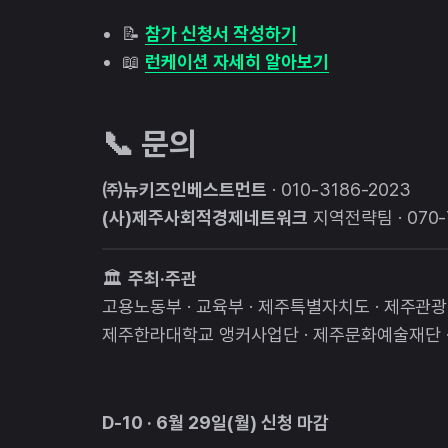
📝
참가 신청서 작성하기
📖
런케이션 자세히 알아보기
📞 문의
㈜뉴키즈인베스트먼트
· 010-3186-2023
(사)제주사회적경제네트워크
지역전략팀 · 070-7
🏛️
주최·주관
고용노동부 · 교육부 · 제주특별자치도 · 제주관광
제주한라대학교 앵커사업단 · 제주문화예술재단 
D-10 · 6월 29일(월) 신청 마감