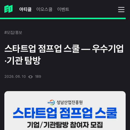
아티클
이오스쿨
이벤트
#모집/홍보
스타트업 점프업 스쿨 — 우수기업
·기관 탐방
2026. 06. 10
189