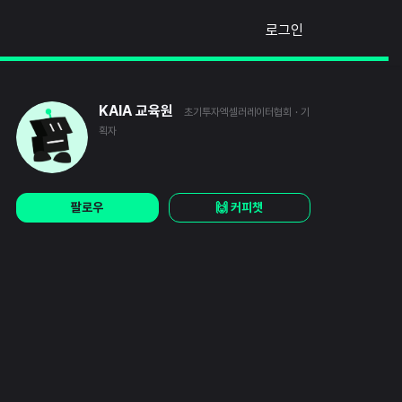
로그인
KAIA 교육원
초기투자엑셀러레이터협회
· 기
획자
팔로우
🙌 커피챗