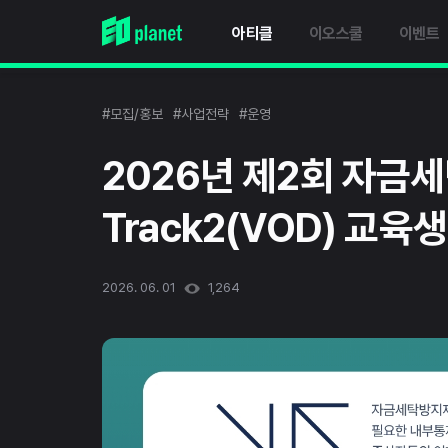
아티클
이오스쿨
이벤트
#모집/홍보
#사업전략
#운영
2026년 제2회 자금
Track2(VOD) 교육
2026. 06. 01
1,264