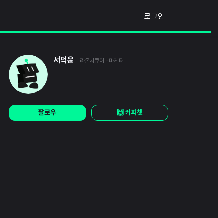
로그인
서덕윤
라온시큐어
· 마케터
팔로우
🙌 커피챗