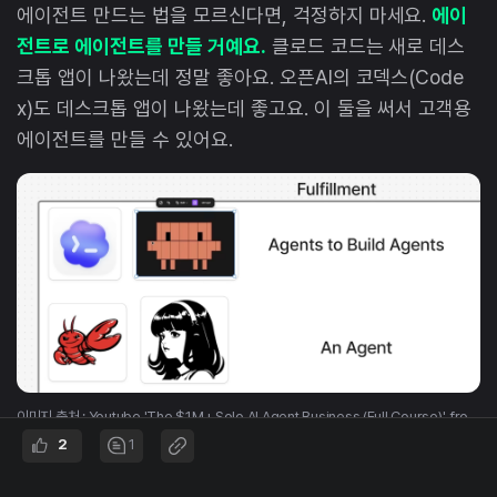
에이전트 만드는 법을 모르신다면, 걱정하지 마세요.
에이
전트로 에이전트를 만들 거예요.
클로드 코드는 새로 데스
크톱 앱이 나왔는데 정말 좋아요. 오픈AI의 코덱스(Code
x)도 데스크톱 앱이 나왔는데 좋고요. 이 둘을 써서 고객용
에이전트를 만들 수 있어요.
이미지 출처 : Youtube 'The $1M+ Solo AI Agent Business (Full Course)', fro
m Greg Isenberg
2
1