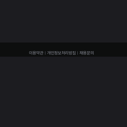
이용약관
개인정보처리방침
채용문의
(주)이오스튜디오
대표이사 : 김태용 | 사업자 번호 : 501-87-01653 | 통신판매신고번호
대표번호 : 02-3442-6929 | 주소 : 서울시 강남구 압구정로 28길 9-2 4