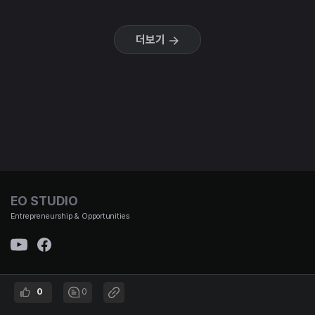
더보기
EO STUDIO
Entrepreneurship & Opportunities
(주)이오스튜디오 대표이사 : 김태용 | 사업자 번호 : 501-87-01653 통신판매신고번호 : 제
0
0
2021-서울강남-00951호 | 대표번호 :
02-3442-692 | 주소 : 서울시 강남구 논현로167길 12, B1